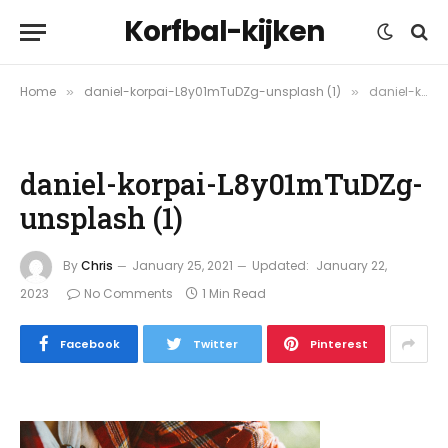
Korfbal-kijken
Home
daniel-korpai-L8y01mTuDZg-unsplash (1)
daniel-korpai-L8y01mTuDZg-unsplash (1)
»
»
daniel-korpai-L8y01mTuDZg-
unsplash (1)
By
Chris
January 25, 2021
Updated:
January 22,
2023
No Comments
1 Min Read
Facebook
Twitter
Pinterest