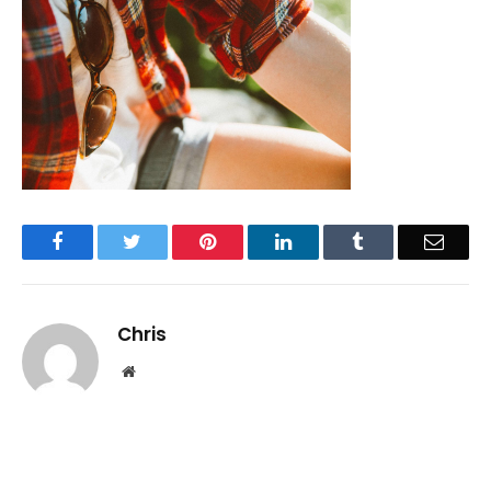
Facebook
Twitter
Pinterest
LinkedIn
Tumblr
Email
Chris
Website